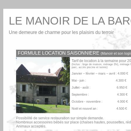
LE MANOIR DE LA BA
Une demeure de charme pour les plaisirs du terroir
FORMULE LOCATION SAISONNIERE
(Manoir et son logi
Tarif de location à la semaine pour 
(Inclus : linge de maison, ménage 2h/j, ménage fi
parc, accès piscine et tennis)
Janvier – février – mars – avril : 4.000 €
Mai - juin : 4.300 €
Juillet - août : 6.950 €
Septembre : 4.300 €
Octobre - novembre : 4.000 €
Noël et nouvel an : 4.500 €
Possibilité de service restauration sur simple demande.
Nombreux accessoires bébés sur place (chaises hautes, poussettes, ré
Animaux acceptés.